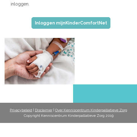
inloggen.
Inloggen mijnKinderComfortNet
Privacybeleid
|
Disclaimer
|
Over Kenniscentrum Kinderpalliatieve Zorg
Copyright Kenniscentrum Kinderpalliatieve Zorg 2019